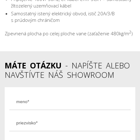
žltozelený uzemňovací kábel
Samostatný istený elektrický obvod, istič 20A/3/B
s prúdovým chráničom
2
Zpevnená plocha po celej ploche vane (zaťaženie 480kg/m
)
MÁTE OTÁZKU
- NAPÍŠTE ALEBO
NAVŠTÍVTE NÁŠ SHOWROOM