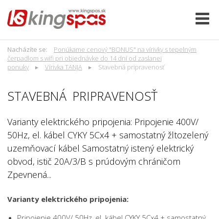
Nacházíte se:
Ponúkame cenový "BONUS" na vírivky s tepelným
čerpadlom s wifi pri objednávke do 14 dní od zaslanej
ponuky
Vírivka TANJA
Stavebná pripravenosť
STAVEBNÁ PRIPRAVENOSŤ
Varianty elektrického pripojenia: Pripojenie 400V/
50Hz, el. kábel CYKY 5Cx4 + samostatný žltozelený
uzemňovací kábel Samostatný istený elektrický
obvod, istič 20A/3/B s prúdovým chráničom
Zpevnená...
Varianty elektrického pripojenia:
Pripojenie 400V/ 50Hz, el. kábel CYKY 5Cx4 + samostatný