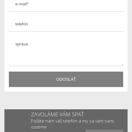
ZAVOLÁME VÁM SPÄŤ
Pošlite nám váš telefón a my sa vám sami
ozveme