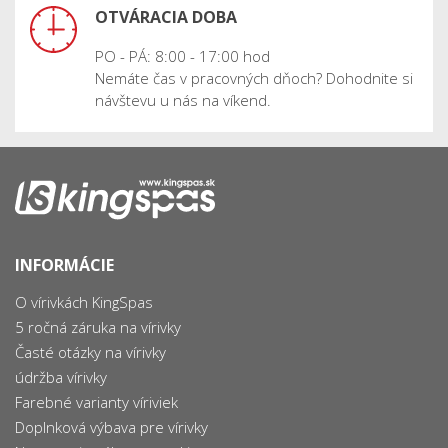
OTVÁRACIA DOBA
PO - PÁ: 8:00 - 17:00 hod
Nemáte čas v pracovných dňoch? Dohodnite si
návštevu u nás na víkend.
INFORMÁCIE
O vírivkách KingSpas
5 ročná záruka na vírivky
Časté otázky na vírivky
údržba vírivky
Farebné varianty víriviek
Doplnková výbava pre vírivky